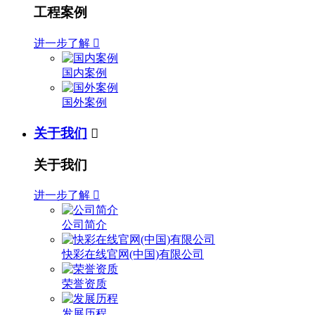
工程案例
进一步了解

国内案例
国外案例
关于我们

关于我们
进一步了解

公司简介
快彩在线官网(中国)有限公司
荣誉资质
发展历程