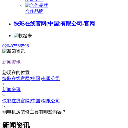
合作品牌
快彩在线官网(中国)有限公司-官网
020-87566596
新闻资讯
您现在的位置：
快彩在线官网(中国)有限公司
>
新闻资讯
>
快彩在线官网(中国)有限公司
>
弱电机房装修主要有哪些内容？
新闻资讯