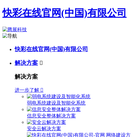
快彩在线官网(中国)有限公司
快彩在线官网(中国)有限公司
解决方案

解决方案
进一步了解

弱电系统建设及智能化系统
信息安全整体解决方案
安全云解决方案