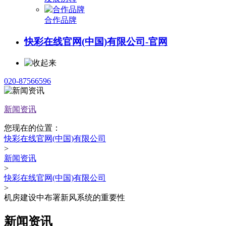
合作品牌
快彩在线官网(中国)有限公司-官网
020-87566596
新闻资讯
您现在的位置：
快彩在线官网(中国)有限公司
>
新闻资讯
>
快彩在线官网(中国)有限公司
>
机房建设中布署新风系统的重要性
新闻资讯