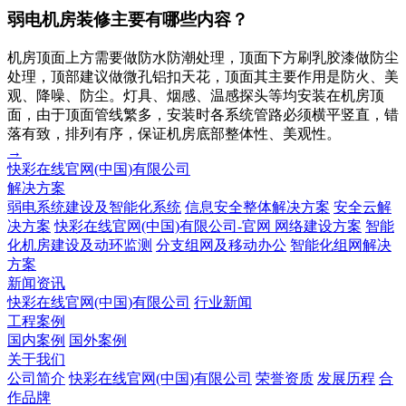
弱电机房装修主要有哪些内容？
机房顶面上方需要做防水防潮处理，顶面下方刷乳胶漆做防尘
处理，顶部建议做微孔铝扣天花，顶面其主要作用是防火、美
观、降噪、防尘。灯具、烟感、温感探头等均安装在机房顶
面，由于顶面管线繁多，安装时各系统管路必须横平竖直，错
落有致，排列有序，保证机房底部整体性、美观性。
→
快彩在线官网(中国)有限公司
解决方案
弱电系统建设及智能化系统
信息安全整体解决方案
安全云解
决方案
快彩在线官网(中国)有限公司-官网 网络建设方案
智能
化机房建设及动环监测
分支组网及移动办公
智能化组网解决
方案
新闻资讯
快彩在线官网(中国)有限公司
行业新闻
工程案例
国内案例
国外案例
关于我们
公司简介
快彩在线官网(中国)有限公司
荣誉资质
发展历程
合
作品牌