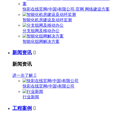
快彩在线官网(中国)有限公司-官网 网络建设方案
智能化机房建设及动环监测
分支组网及移动办公
智能化组网解决方案
新闻资讯

新闻资讯
进一步了解

快彩在线官网(中国)有限公司
行业新闻
工程案例
